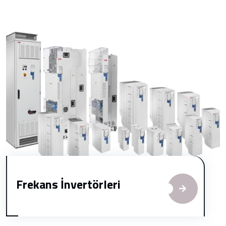
Frekans İnvertörleri