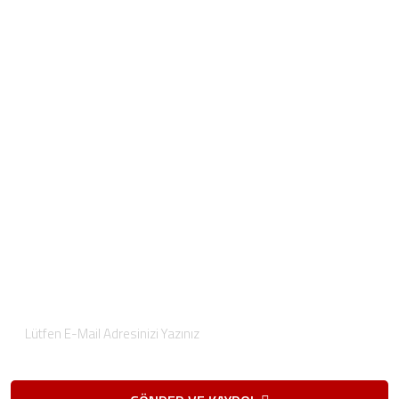
Hızlı Menü
Hakkımızda
E-Katalog
Hizmetlerimiz
İletişim
Projelerimiz
Blog
Foto Galeri
Video Galeri
E-Posta Bültenimize
Kaydolun
Düzenli olarak projelerimiz hakkında bilgilendirici bültenler
gönderiyoruz.