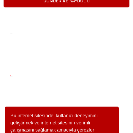
GÖNDER VE KAYDOL
Telefon / Fax
Telefon
0 (216) 504 66 90
Fax
0 (216) 504 66 92
E-Posta
info@teknobas.com
Adres
Bu internet sitesinde, kullanıcı deneyimini
Girne Mah. Irmaklar Sok. Küçükyalı İş Merkezi H
geliştirmek ve internet sitesinin verimli
Blok No:2 Maltepe/İstanbul
çalışmasını sağlamak amacıyla çerezler