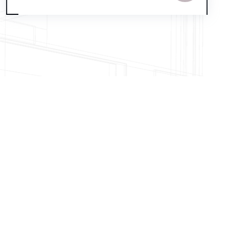
Kurumsal
TEKNOBAS Mühendislik Taahhüt Ltd. Şti.
2016 yılında
Otomatik Kontrol ve Entegre Bina Yönetim Sistemleri
konusunda faaliyet göstermek amacı ile
kurulmuşmuştur.Teknolojik gelişmeleri çok yakından takip
eden, konusunda yaklaşık 10 senelik sektör tecrübesine
sahip uzman kadrosu ile sizlere faaliyet alanımız neticesinde
hizmet üretmek için buradayız.