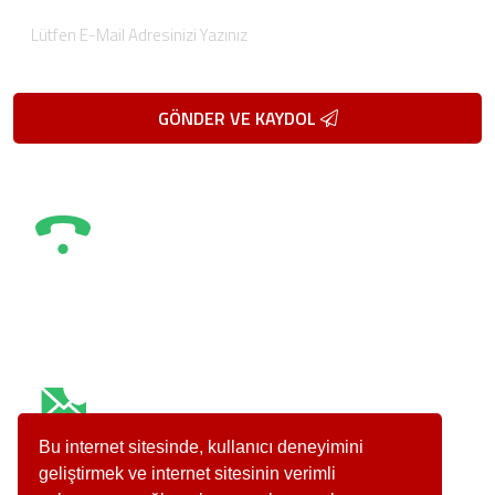
GÖNDER VE KAYDOL
Telefon / Fax
Telefon
0 (216) 504 66 90
Fax
0 (216) 504 66 92
E-Posta
info@teknobas.com
Bu internet sitesinde, kullanıcı deneyimini
geliştirmek ve internet sitesinin verimli