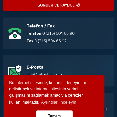
GÖNDER VE KAYDOL
Telefon / Fax
Telefon
0 (216) 504 66 90
Fax
0 (216) 504 66 92
E-Posta
info@teknobas.com
Bu internet sitesinde, kullanıcı deneyimini
geliştirmek ve internet sitesinin verimli
çalışmasını sağlamak amacıyla çerezler
Adres
kullanılmaktadır.
Ayrıntıları inceleyin
Girne Mah. Irmaklar Sok. Küçükyalı İş Merkezi H
Blok No:2 Maltepe/İstanbul
Tamam