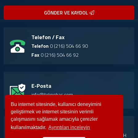
GÖNDER VE KAYDOL
Telefon / Fax
Telefon
0 (216) 504 66 90
Fax
0 (216) 504 66 92
E-Posta
info@teknobas.com
Bu internet sitesinde, kullanıcı deneyimini
geliştirmek ve internet sitesinin verimli
çalışmasını sağlamak amacıyla çerezler
Adres
kullanılmaktadır.
Ayrıntıları inceleyin
Girne Mah. Irmaklar Sok. Küçükyalı İş Merkezi H